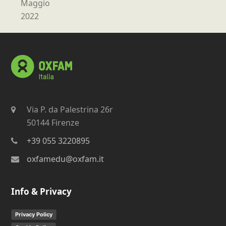
Maggio
precedente:
2022
Via P. da Palestrina 26r
50144 Firenze
+39 055 3220895
oxfamedu@oxfam.it
Info & Privacy
Privacy Policy