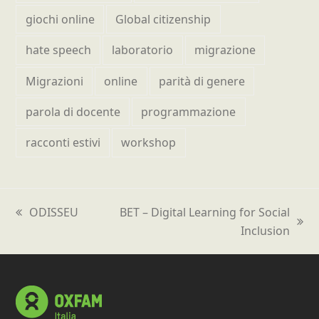
giochi online
Global citizenship
hate speech
laboratorio
migrazione
Migrazioni
online
parità di genere
parola di docente
programmazione
racconti estivi
workshop
ODISSEU
BET – Digital Learning for Social
post
articolo
Inclusion
precedente:
successivo: