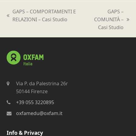
GAPS – COMPORTAMENTI E
GAPS –
post
RELAZIONI – Casi Studio
COMUNITÀ –
articolo
precedente:
Casi Studio
successivo:
Via P. da Palestrina 26r
50144 Firenze
+39 055 3220895
oxfamedu@oxfam.it
Info & Privacy