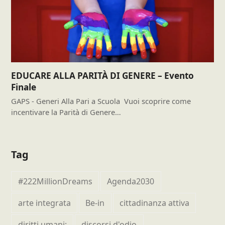
EDUCARE ALLA PARITÀ DI GENERE – Evento
Finale
GAPS - Generi Alla Pari a Scuola Vuoi scoprire come
incentivare la Parità di Genere…
Tag
#222MillionDreams
Agenda2030
arte integrata
Be-in
cittadinanza attiva
diritti umani;
discorsi d'odio