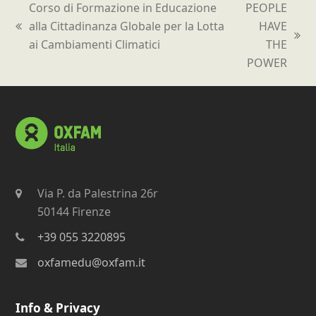
Corso di Formazione in Educazione
PEOPLE
alla Cittadinanza Globale per la Lotta
HAVE
post
articolo
ai Cambiamenti Climatici
THE
precedente:
successivo:
POWER
Via P. da Palestrina 26r
50144 Firenze
+39 055 3220895
oxfamedu@oxfam.it
Info & Privacy