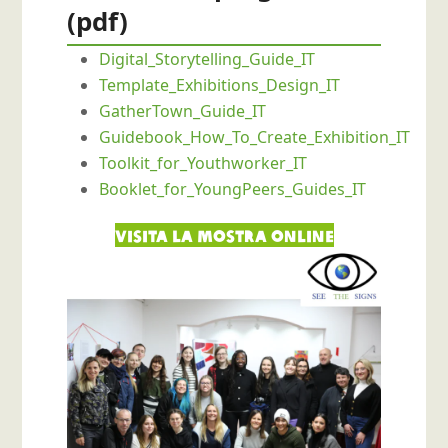
(pdf)
Digital_Storytelling_Guide_IT
Template_Exhibitions_Design_IT
GatherTown_Guide_IT
Guidebook_How_To_Create_Exhibition_IT
Toolkit_for_Youthworker_IT
Booklet_for_YoungPeers_Guides_IT
Visita la mostra online