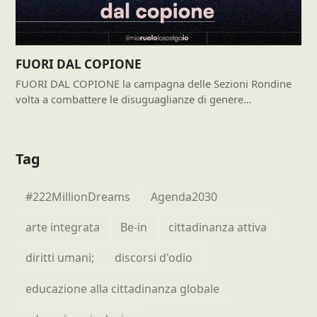
FUORI DAL COPIONE
FUORI DAL COPIONE la campagna delle Sezioni Rondine
volta a combattere le disuguaglianze di genere…
Tag
#222MillionDreams
Agenda2030
arte integrata
Be-in
cittadinanza attiva
diritti umani;
discorsi d'odio
educazione alla cittadinanza globale