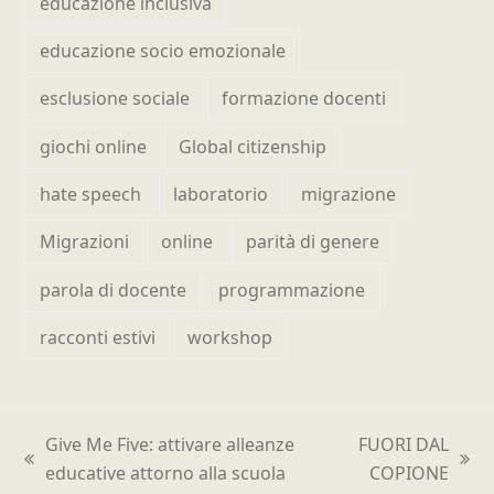
educazione inclusiva
educazione socio emozionale
esclusione sociale
formazione docenti
giochi online
Global citizenship
hate speech
laboratorio
migrazione
Migrazioni
online
parità di genere
parola di docente
programmazione
racconti estivi
workshop
Give Me Five: attivare alleanze
FUORI DAL
post
articolo
educative attorno alla scuola
COPIONE