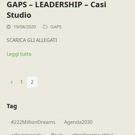
GAPS – LEADERSHIP – Casi
Studio
19/08/2020
GAPS
SCARICA GLI ALLEGATI
Leggi tutto
1
2
Precedente
Pagina
Pagina
Tag
#222MillionDreams
Agenda2030