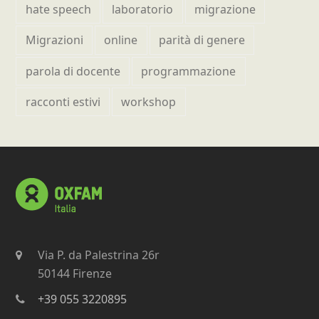
hate speech
laboratorio
migrazione
Migrazioni
online
parità di genere
parola di docente
programmazione
racconti estivi
workshop
Via P. da Palestrina 26r
50144 Firenze
+39 055 3220895